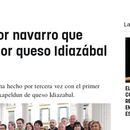
La
tor navarro que
jor queso Idiazábal
ha hecho por tercera vez con el primer
E
xapeldun de queso Idiazabal.
C
R
E
E