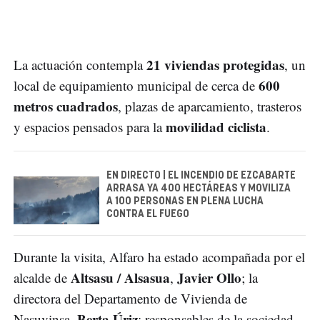
21 viviendas protegidas
La actuación contempla
, un
600
local de equipamiento municipal de cerca de
metros cuadrados
, plazas de aparcamiento, trasteros
movilidad ciclista
y espacios pensados para la
.
EN DIRECTO | EL INCENDIO DE EZCABARTE
ARRASA YA 400 HECTÁREAS Y MOVILIZA
A 100 PERSONAS EN PLENA LUCHA
CONTRA EL FUEGO
Durante la visita, Alfaro ha estado acompañada por el
Altsasu / Alsasua
Javier Ollo
alcalde de
,
; la
directora del Departamento de Vivienda de
Berta Úriz
Nasuvinsa,
; responsables de la sociedad