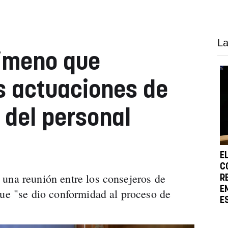
La
Gimeno que
s actuaciones de
 del personal
E
C
una reunión entre los consejeros de
R
E
que "se dio conformidad al proceso de
E