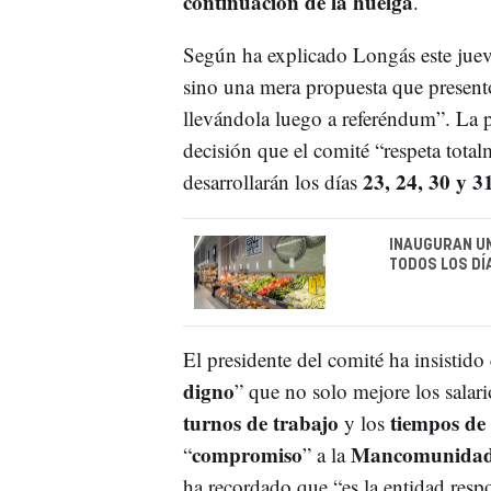
continuación de la huelga
.
Según ha explicado Longás este jueve
sino una mera propuesta que presentó
llevándola luego a referéndum”. La pl
decisión que el comité “respeta tota
23, 24, 30 y 3
desarrollarán los días
INAUGURAN U
TODOS LOS DÍ
El presidente del comité ha insistido
digno
” que no solo mejore los salar
turnos de trabajo
tiempos de
y los
compromiso
Mancomunidad 
“
” a la
ha recordado que “es la entidad respo