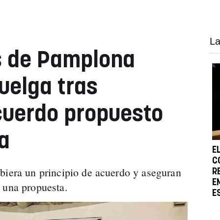
La
s de Pamplona
uelga tras
cuerdo propuesto
a
E
C
biera un principio de acuerdo y aseguran
R
E
 una propuesta.
E