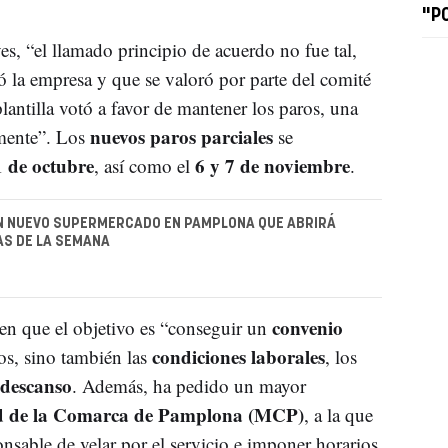
"P
s, “el llamado principio de acuerdo no fue tal,
 la empresa y que se valoró por parte del comité
antilla votó a favor de mantener los paros, una
nuevos paros parciales
lmente”. Los
se
1 de octubre
6 y 7 de noviembre
, así como el
.
N NUEVO SUPERMERCADO EN PAMPLONA QUE ABRIRÁ
AS DE LA SEMANA
convenio
 en que el objetivo es “conseguir un
condiciones laborales
ios, sino también las
, los
 descanso
. Además, ha pedido un mayor
de la Comarca de Pamplona (MCP)
, a la que
nsable de velar por el servicio e imponer horarios