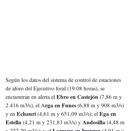
Según los datos del sistema de control de estaciones
de aforo del Ejecutivo foral (19.08 horas), se
Ebro en Castejón
encuentran en alerta el
(7,86 m y
rga en Funes
2.416 m3/s), el A
(6,88 m y 908 m3/s)
Echauri
Ega en
y en
(4,61 m y 651,09 m3/s); el
Estella
Andosilla
(4,21 m y 231,83 m3/s) y
(4,48 m
Larraun
en
Irurzun
y 277,20 m3/s); y el
(4,01 m y