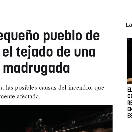
La
equeño pueblo de
 el tejado de una
a madrugada
a las posibles causas del incendio, que
E
emente afectada.
C
R
E
E