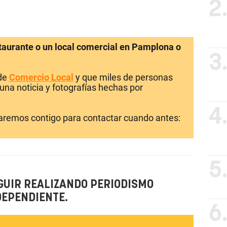
2
staurante o un local comercial en Pamplona o
3
 de
Comercio Local
y que miles de personas
una noticia y fotografías hechas por
4
laremos contigo para contactar cuando antes:
5
GUIR REALIZANDO PERIODISMO
DEPENDIENTE.
6