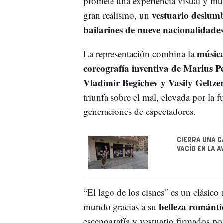
promete una experiencia visual y mus
vestuario deslum
gran realismo, un
bailarines de nueve nacionalidade
música
La representación combina la
coreografía inventiva de Marius P
Vladimir Begichev y Vasily Geltze
triunfa sobre el mal, elevada por la 
generaciones de espectadores.
CIERRA UNA C
VACÍO EN LA 
“El lago de los cisnes” es un clásico
belleza románti
mundo gracias a su
escenografía y vestuario firmados p