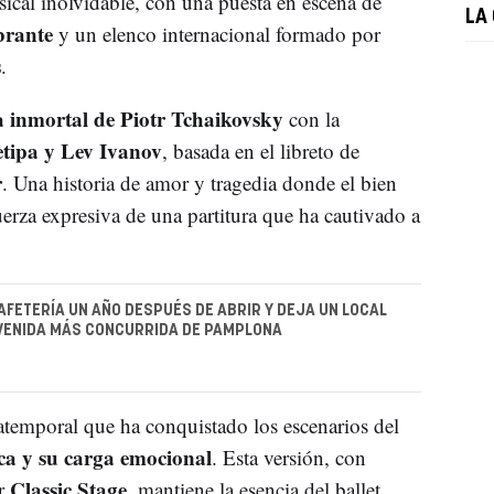
ical inolvidable, con una puesta en escena de
LA
brante
y un elenco internacional formado por
s
.
 inmortal de Piotr Tchaikovsky
con la
etipa y Lev Ivanov
, basada en el libreto de
r
. Una historia de amor y tragedia donde el bien
fuerza expresiva de una partitura que ha cautivado a
AFETERÍA UN AÑO DESPUÉS DE ABRIR Y DEJA UN LOCAL
AVENIDA MÁS CONCURRIDA DE PAMPLONA
 atemporal que ha conquistado los escenarios del
ca y su carga emocional
. Esta versión, con
Classic Stage
or
, mantiene la esencia del ballet