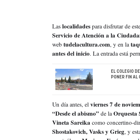
localidades
Las
para disfrutar de est
Servicio de Atención a la Ciudad
tudelacultura.com
taq
web
, y en la
antes del inicio
. La entrada está perm
EL COLEGIO D
PONER FIN AL 
viernes 7 de novie
Un día antes, el
“Desde el abismo”
Orquesta 
de la
Vineta Sareika
como concertino-dire
Shostakovich, Vasks y Grieg
, y es