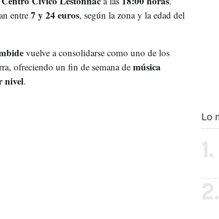
Centro Cívico Lestonnac
18:00 horas
l
a las
.
7 y 24 euros
lan entre
, según la zona y la edad del
ambide
vuelve a consolidarse como uno de los
música
arra, ofreciendo un fin de semana de
 nivel
.
Lo 
1.
2