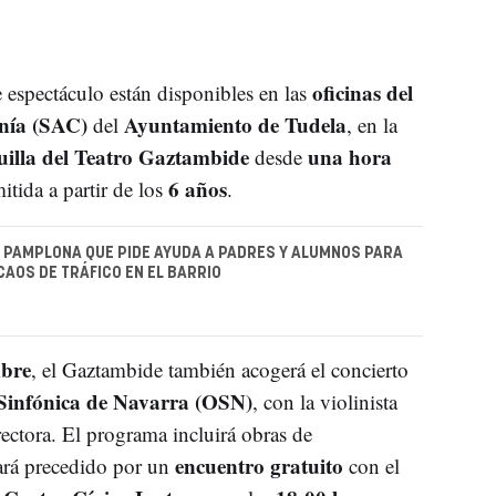
oficinas del
e espectáculo están disponibles en las
anía (SAC)
Ayuntamiento de Tudela
del
, en la
uilla del Teatro Gaztambide
una hora
desde
6 años
itida a partir de los
.
E PAMPLONA QUE PIDE AYUDA A PADRES Y ALUMNOS PARA
CAOS DE TRÁFICO EN EL BARRIO
mbre
, el Gaztambide también acogerá el concierto
Sinfónica de Navarra (OSN)
, con la violinista
ctora. El programa incluirá obras de
encuentro gratuito
tará precedido por un
con el