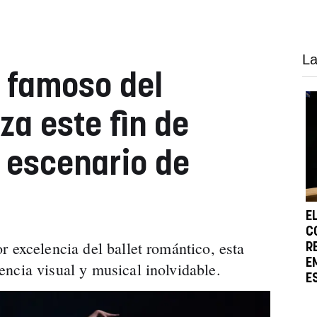
La
s famoso del
za este fin de
 escenario de
E
C
r excelencia del ballet romántico, esta
R
E
ncia visual y musical inolvidable.
E