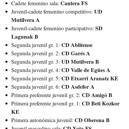
Cantera FS
Cadete femenino sala:
UD
Juvenil-cadete femenino competitivo:
Mutilvera A
SD
Juvenil-cadete femenino participativo:
Lagunak B
CD Ablitense
Segunda juvenil gr. 1:
CD Garés A
Segunda juvenil gr. 2:
UD Mutilvera B
Segunda juvenil gr. 3:
CD Valle de Egües A
Segunda juvenil gr. 4:
CD Etxarri Aranatz KE
Segunda juvenil gr. 5:
CD Asdefor A
Segunda juvenil gr. 6:
CD Amigó B
Primera preferente juvenil gr. 2:
CD Beti Kozkor
Primera preferente juvenil gr. 1:
KE
CD Oberena B
Primera autonómica juvenil:
CD Xota FS
Juvenil masculino sala: