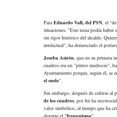
Eduardo Vall, del PSN
Para
, el "d
situaciones. "Este tema podía haber 
sin rigor histórico del alcalde. Quier
intelectual", ha denunciado el portavo
Joseba Asirón
, que en su primera i
cuadros era un "pintor mediocre", ha
Ayuntamiento porque, según él, se e
el suelo
".
Sin embargo, después de ceñirse al pl
de los cuadros
, por fin ha reconoci
valor simbólico, al tiempo que ha cri
franquismo
durante el "
".