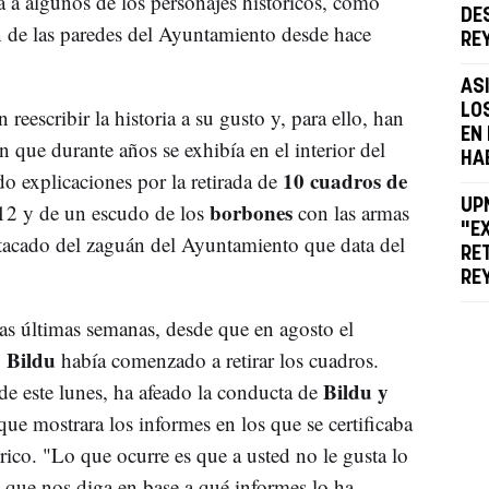
a a algunos de los personajes históricos, como
DE
n de las paredes del Ayuntamiento desde hace
RE
AS
LO
eescribir la historia a su gusto y, para ello, han
EN
que durante años se exhibía en el interior del
HA
10 cuadros de
o explicaciones por la retirada de
UP
borbones
2 y de un escudo de los
con las armas
"E
stacado del zaguán del Ayuntamiento que data del
RE
RE
as últimas semanas, desde que en agosto el
Bildu
o
había comenzado a retirar los cuadros.
Bildu y
e este lunes, ha afeado la conducta de
que mostrara los informes en los que se certificaba
rico. "Lo que ocurre es que a usted no le gusta lo
que nos diga en base a qué informes lo ha