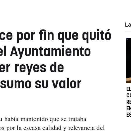
La
e por fin que quitó
el Ayuntamiento
er reyes de
sumo su valor
E
C
R
E
E
du había mantenido que se trataba
s por la escasa calidad y relevancia del