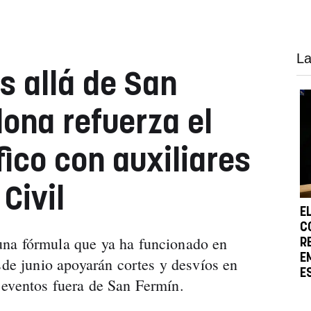
La
s allá de San
ona refuerza el
fico con auxiliares
Civil
E
C
na fórmula que ya ha funcionado en
R
E
sde junio apoyarán cortes y desvíos en
E
 eventos fuera de San Fermín.