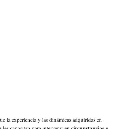
ue la experiencia y las dinámicas adquiridas en
circunstancias o
 les capacitan para intervenir en