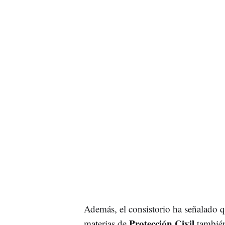
Además, el consistorio ha señalado q
Protección Civil
materias de
también