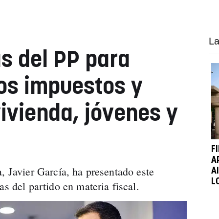
La
s del PP para
os impuestos y
ivienda, jóvenes y
F
A
, Javier García, ha presentado este
A
L
as del partido en materia fiscal.