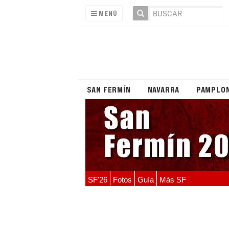
MENÚ
SAN FERMÍN
NAVARRA
PAMPLO
SF'26
Fotos
Guía
Más SF