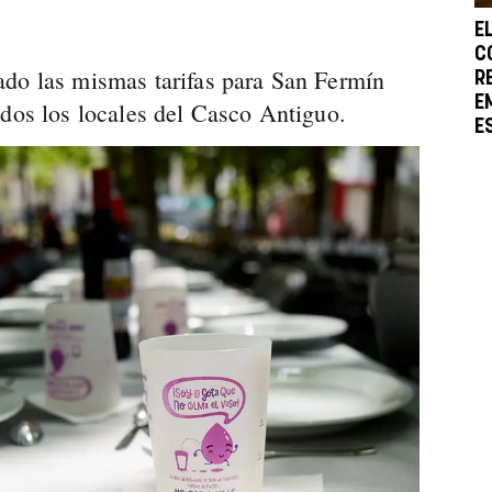
E
C
ado las mismas tarifas para San Fermín
R
E
odos los locales del Casco Antiguo.
E