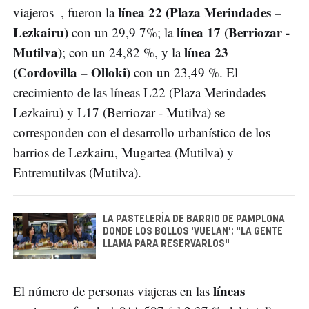
línea 22 (Plaza Merindades –
viajeros–, fueron la
Lezkairu)
línea 17 (Berriozar -
con un 29,9 7%; la
Mutilva)
línea 23
; con un 24,82 %, y la
(Cordovilla – Olloki)
con un 23,49 %. El
crecimiento de las líneas L22 (Plaza Merindades –
Lezkairu) y L17 (Berriozar - Mutilva) se
corresponden con el desarrollo urbanístico de los
barrios de Lezkairu, Mugartea (Mutilva) y
Entremutilvas (Mutilva).
LA PASTELERÍA DE BARRIO DE PAMPLONA
DONDE LOS BOLLOS 'VUELAN': "LA GENTE
LLAMA PARA RESERVARLOS"
líneas
El número de personas viajeras en las