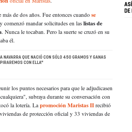
ción
oficial en Maristas
.
AS
DE
se
ce más de dos años. Fue entonces cuando
listas de
y comenzó mandar solicitudes en las
a
. Nunca le tocaban. Pero la suerte se cruzó en su
aba él.
IÑA NAVARRA QUE NACIÓ CON SÓLO 450 GRAMOS Y GANAS
ESPIRAREMOS CON ELLA"
unir los puntos necesarios para que le adjudicasen
cualquiera", subraya durante su conversación con
promoción Maristas II
tocó la lotería. La
recibió
viviendas de protección oficial y 33 viviendas de
.