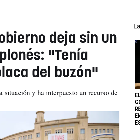
La
obierno deja sin un
plonés: "Tenía
laca del buzón"
a situación y ha interpuesto un recurso de
E
.
C
R
E
E