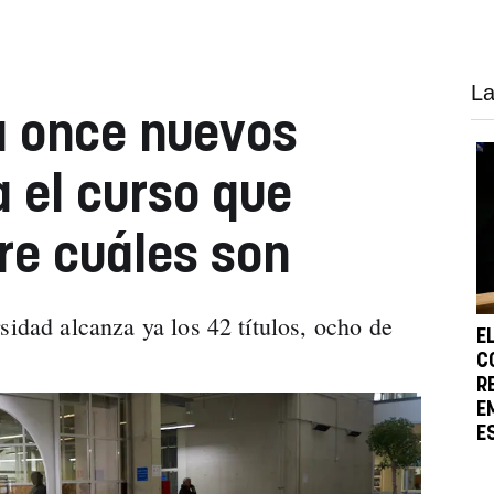
La
a once nuevos
 el curso que
re cuáles son
sidad alcanza ya los 42 títulos, ocho de
E
C
R
E
E