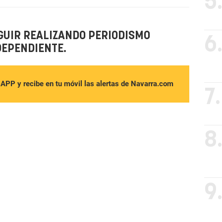
5
GUIR REALIZANDO PERIODISMO
6
DEPENDIENTE.
sAPP y recibe en tu móvil las alertas de Navarra.com
7.
8
9