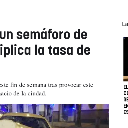
La
 un semáforo de
plica la tasa de
ste fin de semana tras provocar este
E
acio de la ciudad.
C
R
E
E