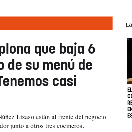
La
plona que baja 6
io de su menú de
"Tenemos casi
E
C
R
E
ñez Lizaso están al frente del negocio
E
dor junto a otros tres cocineros.