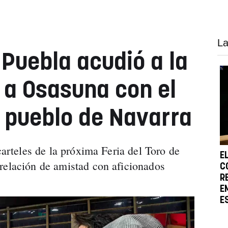
La
 Puebla acudió a la
r a Osasuna con el
 pueblo de Navarra
 carteles de la próxima Feria del Toro de
E
relación de amistad con aficionados
C
R
E
E