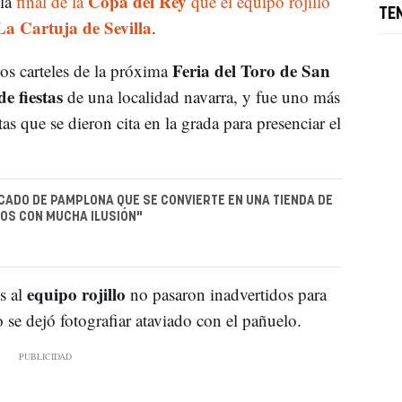
Copa del Rey
la
final de la
que el equipo rojillo
TE
La Cartuja de Sevilla
.
Feria del Toro de San
los carteles de la próxima
de fiestas
de una localidad navarra, y fue uno más
as que se dieron cita en la grada para presenciar el
ADO DE PAMPLONA QUE SE CONVIERTE EN UNA TIENDA DE
OS CON MUCHA ILUSIÓN"
equipo rojillo
s al
no pasaron inadvertidos para
 se dejó fotografiar ataviado con el pañuelo.