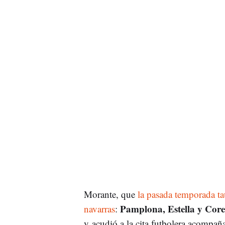
Morante, que
la pasada temporada tau
Pamplona, Estella y Core
navarras
:
y acudió a la cita futbolera acompañ