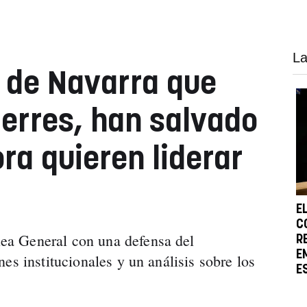
La
 de Navarra que
ierres, han salvado
ra quieren liderar
E
C
a General con una defensa del
R
E
es institucionales y un análisis sobre los
E