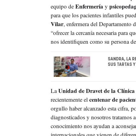
Enfermería
psicopeda
equipo de
y
para que los pacientes infantiles pue
Vilar
, enfermera del Departamento de
“ofrecer la cercanía necesaria para q
nos identifiquen como su persona de
SANDRA, LA R
SUS TARTAS 
Unidad de Dravet de la Clínic
La
centenar de pacien
recientemente el
orgullo haber alcanzado esta cifra, 
diagnosticados y nosotros tratamos 
conocimiento nos ayudan a aconsejar 
internacionales que vienen de diferen