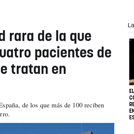
La
 rara de la que
uatro pacientes de
e tratan en
E
C
 España, de los que más de 100 reciben
R
E
rro.
E