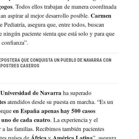
gogos
. Todos ellos trabajan de manera coordinada
Carmen
dan aspirar al mejor desarrollo posible.
 Pediatría, asegura que, entre todos, buscan
ue ningún paciente sienta que está solo y para que
 confianza”.
EPOSTERA QUE CONQUISTA UN PUEBLO DE NAVARRA CON
Y POSTRES CASEROS
a Universidad de Navarra
ha superado
tes
atendidos desde su puesta en marcha. “Es un
en España apenas hay 500 casos
porque
uno de cada cuatro
a
. La experiencia y el
a las familias. Recibimos también pacientes
África
América Latina
tes países de
y
”, asegura