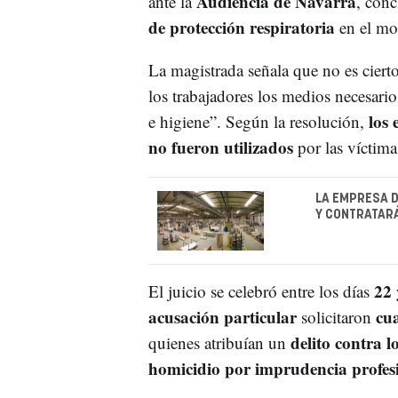
Audiencia de Navarra
ante la
, con
de protección respiratoria
en el mo
La magistrada señala que no es ciert
los trabajadores los medios necesario
los 
e higiene”. Según la resolución,
no fueron utilizados
por las víctima
LA EMPRESA D
Y CONTRATARÁ
22 
El juicio se celebró entre los días
acusación particular
cua
solicitaron
delito contra l
quienes atribuían un
homicidio por imprudencia profes