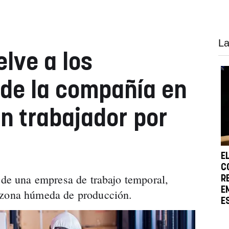
La
lve a los
de la compañía en
un trabajador por
E
C
s de una empresa de trabajo temporal,
R
E
 zona húmeda de producción.
E