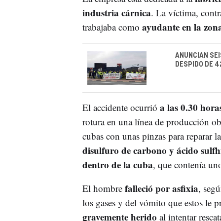
industria cárnica
. La víctima, cont
ayudante en la zo
trabajaba como
ANUNCIAN SEI
DESPIDO DE 
a las 0.30 hora
El accidente ocurrió
rotura en una línea de producción obl
cubas con unas pinzas para reparar la
disulfuro de carbono y ácido sulfh
dentro de la cuba
, que contenía un
falleció por asfixia
El hombre
, segú
los gases y del vómito que estos le
gravemente herido
al intentar resca