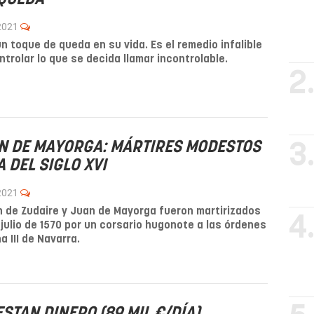
 2021
n toque de queda en su vida. Es el remedio infalible
ntrolar lo que se decida llamar incontrolable.
2
AN DE MAYORGA: MÁRTIRES MODESTOS
3
 DEL SIGLO XVI
 2021
 de Zudaire y Juan de Mayorga fueron martirizados
4
e julio de 1570 por un corsario hugonote a las órdenes
a III de Navarra.
STAN DINERO (89 MIL €/DÍA)