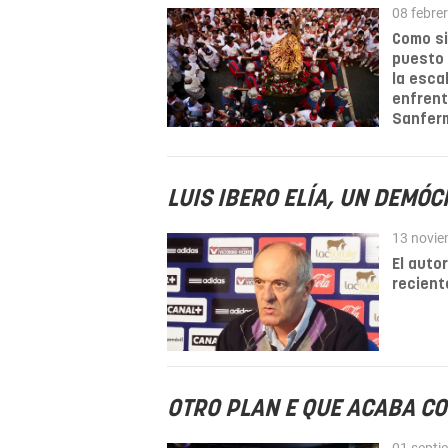
08 febre
Como si
puesto 
la esca
enfrent
Sanfer
LUIS IBERO ELÍA, UN DEMÓ
13 novie
El autor
recient
OTRO PLAN E QUE ACABA C