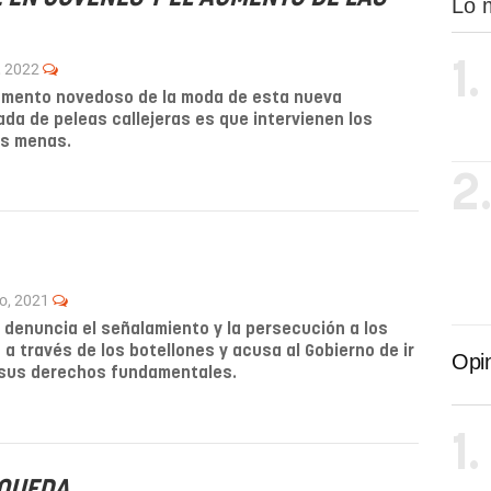
Lo 
1.
, 2022
emento novedoso de la moda de esta nueva
da de peleas callejeras es que intervienen los
os menas.
2
o, 2021
r denuncia el señalamiento y la persecución a los
 a través de los botellones y acusa al Gobierno de ir
Opi
sus derechos fundamentales.
1.
 QUEDA