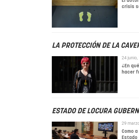
El autor
crisis 
LA PROTECCIÓN DE LA CAVE
24 junio
¿En qu
hacer f
ESTADO DE LOCURA GUBER
29 marz
Como a 
Estado 