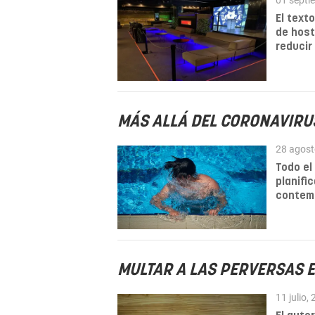
01 septi
El text
de host
reducir 
MÁS ALLÁ DEL CORONAVIRU
28 agost
Todo el
planifi
contem
MULTAR A LAS PERVERSAS 
11 julio,