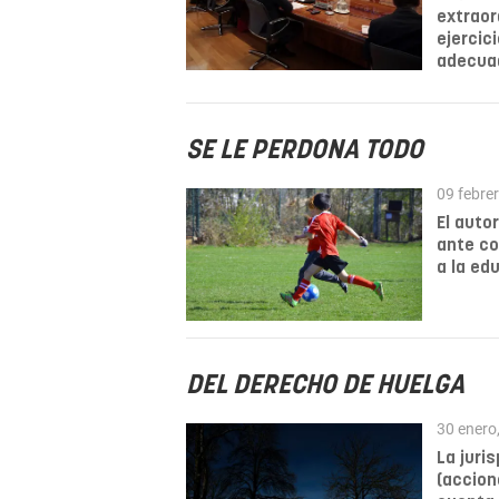
extraor
ejercic
adecuad
SE LE PERDONA TODO
09 febre
El autor
ante co
a la ed
DEL DERECHO DE HUELGA
30 enero
La juri
(accion