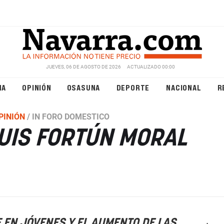
JUEVES, 06 DE AGOSTO DE 2026
ACTUALIZADO 00:00
NA
OPINIÓN
OSASUNA
DEPORTE
NACIONAL
R
PINIÓN
/
IN FORO DOMESTICO
UIS FORTÚN MORAL
 EN JÓVENES Y EL AUMENTO DE LAS