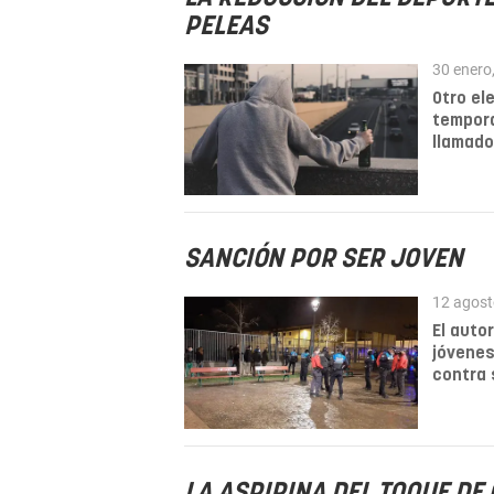
PELEAS
30 enero
Otro el
tempora
llamad
SANCIÓN POR SER JOVEN
12 agost
El auto
jóvenes
contra 
LA ASPIRINA DEL TOQUE DE