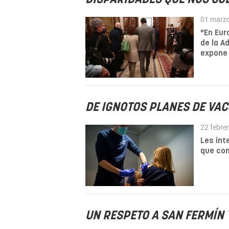
01 marz
"En Eur
de la A
expone 
DE IGNOTOS PLANES DE VA
22 febre
Les int
que con
UN RESPETO A SAN FERMÍN 