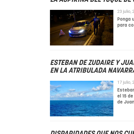
23 julio,
Ponga u
para co
ESTEBAN DE ZUDAIRE Y JU
EN LA ATRIBULADA NAVARRA
17 julio,
Esteban
el 15 d
de Juan
DISPARIDADES QUE NOS CUE