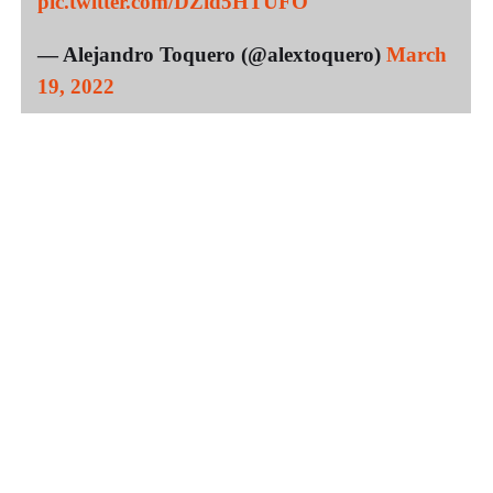
pic.twitter.com/DZid5HTUFO
— Alejandro Toquero (@alextoquero)
March
19, 2022