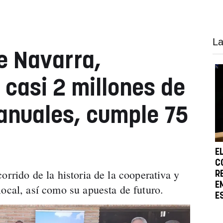
La
e Navarra,
 casi 2 millones de
 anuales, cumple 75
E
C
orrido de la historia de la cooperativa y
R
E
local, así como su apuesta de futuro.
E