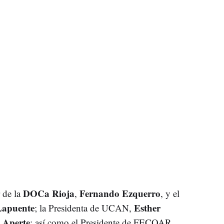
DOCa Rioja
Fernando Ezquerro
 de la
,
, y el
Lapuente
Esther
; la Presidenta de UCAN,
 Aperte
; así como el Presidente de FECOAR,