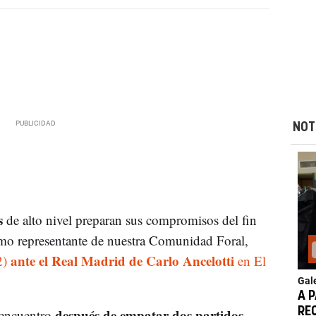
NOT
s
de alto nivel preparan sus compromisos del fin
mo representante de nuestra Comunidad Foral,
ante el Real Madrid de Carlo Ancelotti
2)
en El
Gal
A 
después de empatar dos partidos
RE
 encuentro