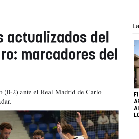
La
s actualizados del
ro: marcadores del
a
 (0-2) ante el Real Madrid de Carlo
F
adar.
A
A
L