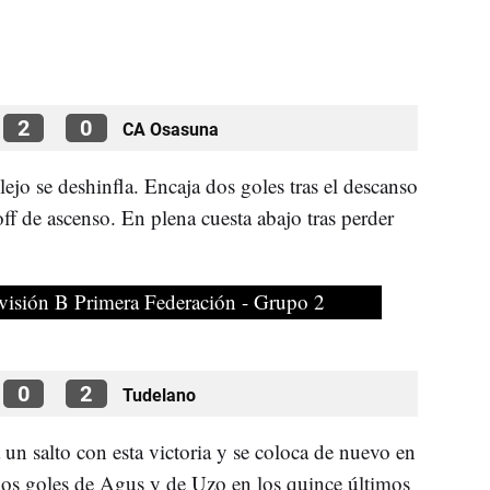
2
0
CA Osasuna
llejo se deshinfla. Encaja dos goles tras el descanso
ff de ascenso. En plena cuesta abajo tras perder
visión B Primera Federación - Grupo 2
0
2
Tudelano
un salto con esta victoria y se coloca de nuevo en
a los goles de Agus y de Uzo en los quince últimos