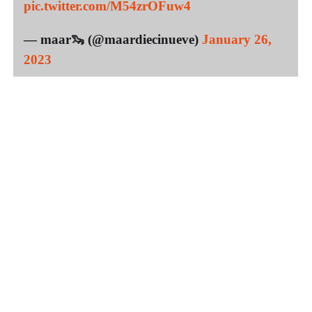
pic.twitter.com/M54zrOFuw4
— maar🦦 (@maardiecinueve)
January 26,
2023