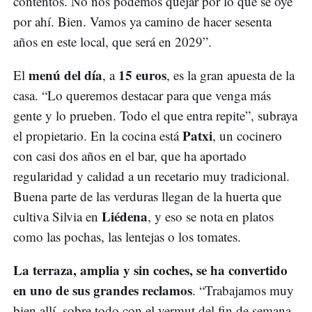
contentos. No nos podemos quejar por lo que se oye
por ahí. Bien. Vamos ya camino de hacer sesenta
años en este local, que será en 2029”.
menú del día
15 euros
El
, a
, es la gran apuesta de la
casa. “Lo queremos destacar para que venga más
gente y lo prueben. Todo el que entra repite”, subraya
Patxi
el propietario. En la cocina está
, un cocinero
con casi dos años en el bar, que ha aportado
regularidad y calidad a un recetario muy tradicional.
Buena parte de las verduras llegan de la huerta que
Liédena
cultiva Silvia en
, y eso se nota en platos
como las pochas, las lentejas o los tomates.
La terraza, amplia y sin coches, se ha convertido
en uno de sus grandes reclamos
. “Trabajamos muy
bien allí, sobre todo con el vermut del fin de semana.