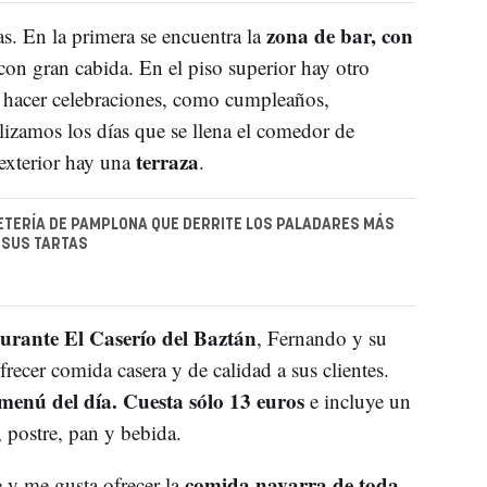
zona de bar, con
tas. En la primera se encuentra la
on gran cabida. En el piso superior hay otro
 hacer celebraciones, como cumpleaños,
izamos los días que se llena el comedor de
terraza
 exterior hay una
.
ETERÍA DE PAMPLONA QUE DERRITE LOS PALADARES MÁS
 SUS TARTAS
aurante El Caserío del Baztán
, Fernando y su
recer comida casera y de calidad a sus clientes.
menú del día. Cuesta sólo 13 euros
e incluye un
, postre, pan y bebida.
comida navarra de toda
 y me gusta ofrecer la