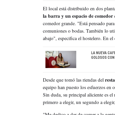
El local está distribuido en dos plan
la barra y un espacio de comedor
c
comedor grande. "Está pensado para
comuniones o bodas. También lo util
abajo", especifica el hostelero. En el
LA NUEVA CAF
GOLOSOS CON
rest
Desde que tomó las riendas del
equipo han puesto los esfuerzos en of
Sin duda, su principal aliciente es el
primero a elegir, un segundo a elegir
"Me dedico a dar de comer a la gente