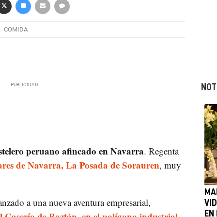
COMIDA
NOT
stelero peruano afincado en Navarra
. Regenta
ares de Navarra, La Posada de Sorauren
, muy
MA
anzado a una nueva aventura empresarial,
VI
l Caserío de Baztán, en el polígono industrial
EN