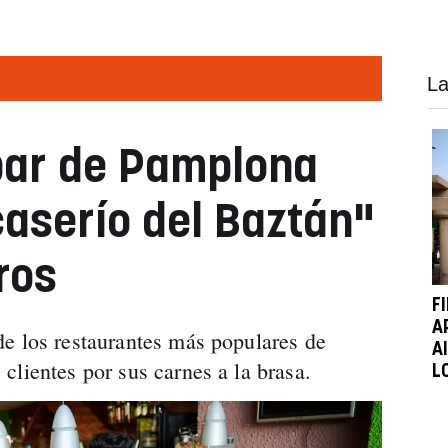
La
bar de Pamplona
aserío del Baztán"
ros
F
A
e los restaurantes más populares de
A
clientes por sus carnes a la brasa.
L